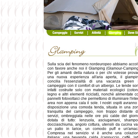
Sulla scia del fenomeno nordeuropeo abbiamo accol
con favore anche noi il Glamping (Glamour-Camping
Per gli amanti della natura o per chi volesse prova
una nuova esperienza all'aria aperta, il glampi
concilia l'essenzialità di una vacanza green 
campeggio con il comfort di un albergo. Le tende so
infatti costruite solo con materiali ecologici (coton
legno e altri elementi riciclati), nonchè alimentate c
pannelli fotovoltaici che permettono di illuminare l'inte
area non appena cala il sole. I nostri ospiti avranno
disposizione una comoda tenda, situata in una zo
tranquilla del campeggio, non troppo distante d
servizi, ombreggiata nelle ore più calde del giorn
dotata di tutto: lenzuola, asciugamani, shampo
docciaschiuma, angolo cottura, utensili da cucina var
un patio in larice, un comodo puff e un'amac
Compresa nel servizio vi è anche una colazio
italiana: una bevanda calda (cappuccio, caffè, lat