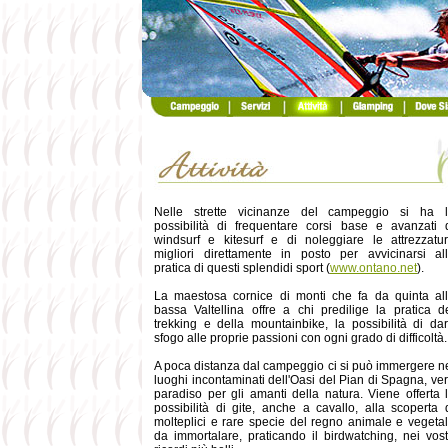
Nelle strette vicinanze del campeggio si ha 
possibilità di frequentare corsi base e avanzati 
windsurf e kitesurf e di noleggiare le attrezzatu
migliori direttamente in posto per avvicinarsi al
pratica di questi splendidi sport (
www.ontano.net
).
La maestosa cornice di monti che fa da quinta al
bassa Valtellina offre a chi predilige la pratica d
trekking e della mountainbike, la possibilità di da
sfogo alle proprie passioni con ogni grado di difficoltà.
A poca distanza dal campeggio ci si può immergere n
luoghi incontaminati dell'Oasi del Pian di Spagna, ve
paradiso per gli amanti della natura. Viene offerta 
possibilità di gite, anche a cavallo, alla scoperta 
molteplici e rare specie del regno animale e vegeta
da immortalare, praticando il birdwatching, nei vost