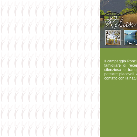
Il campeggio Poncio
famigliare di rece
silenziosa e tran
passare piacevoli v
contatto con la natu